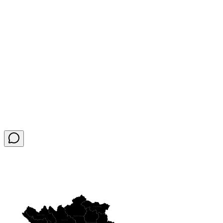
Cao Bằng
Lai Châu
Tuyên Quang
Lào Cai
Thái Nguyên