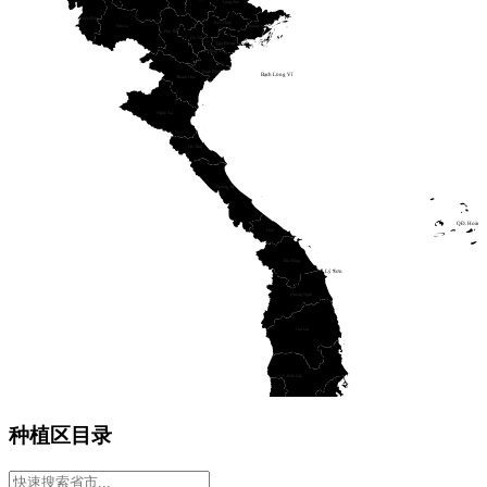
Lạng Sơn
Điện Biên
Bắc Ninh
Sơn La
Quảng Ninh
Phú Thọ
Hà Nội
Hải Phòng
Hưng Yên
Ninh Bình
Bạch Long Vĩ
Thanh Hóa
Nghệ An
Hà Tĩnh
Quảng Trị
QĐ. Hoàng 
Huế
Đà Nẵng
Lý Sơn
Quảng Ngãi
Gia Lai
Đắk Lắk
Khánh Hòa
Lâm Đồng
种植区目录
Tây Ninh
Đồng Nai
TP. HCM
Phú Quý
Đồng Tháp