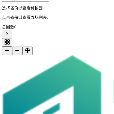
An Giang
Vĩnh Long
Phú Quốc
Cần Thơ
选择省份以查看种植园
Thổ Chu
Cà Mau
Côn Đảo
点击省份以查看农场列表。
总园数
0